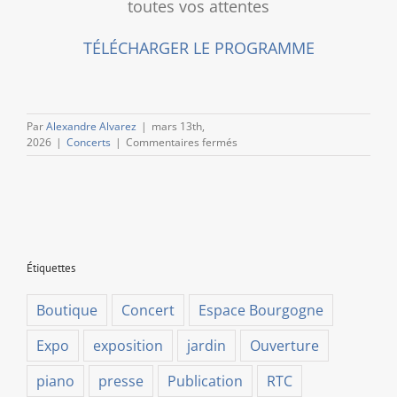
toutes vos attentes
TÉLÉCHARGER LE PROGRAMME
Par
Alexandre Alvarez
|
mars 13th,
sur
2026
|
Concerts
|
Commentaires fermés
Les
Concerts
du
Trésor
[Programme
de
la
Étiquettes
saison]
Boutique
Concert
Espace Bourgogne
Expo
exposition
jardin
Ouverture
piano
presse
Publication
RTC