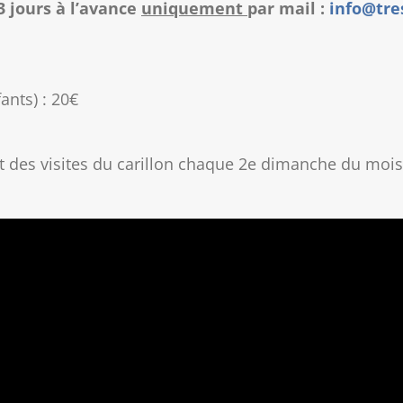
3 jours à l’avance
uniquement
par mail :
info@tre
fants) : 20€
 des visites du carillon chaque 2e dimanche du mois à