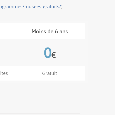
programmes/musees-gratuits/
).
Moins de 6 ans
0
€
ltes
Gratuit