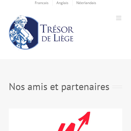
Passer
Francais
Anglais
Néerlandais
au
contenu
Nos amis et partenaires