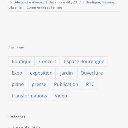
Par
Alexandre Alvarez
|
décembre 4th, 2017
|
Boutique
,
Histoire
,
sur
Librairie
|
Commentaires fermés
Sortie
du
livre
de
Philippe
George,
« Art
Étiquettes
et
Patrimoine
en
Boutique
Concert
Espace Bourgogne
Wallonie
des
Expo
exposition
jardin
Ouverture
origines
à
piano
presse
Publication
RTC
1789 »
transformations
Video
Catégories