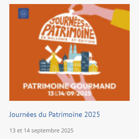
presse-
papiers
en
verre
et
en
cristal
pour
conter
leur
histoire.
Journées du Patrimoine 2025
13 et 14 septembre 2025