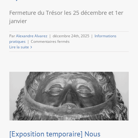
Fermeture du Trésor les 25 décembre et 1er
janvier
Par
Alexandre Alvarez
|
décembre 24th, 2025
|
Informations
sur
pratiques
|
Commentaires fermés
Joyeux
Lire la suite
Noël
et
bonne
année
2026
[Exposition temporaire] Nous