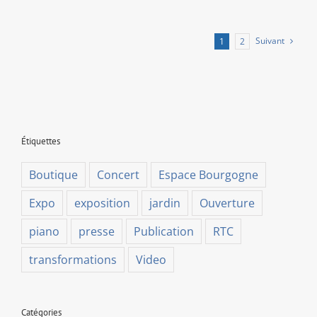
1675).
Un
tiers
Suivant
1
2
de
l’œuvre
peint
du
Raphaël
des
Pays-
Bas
Étiquettes
au
Trésor
Boutique
Concert
Espace Bourgogne
de
Liège.
Expo
exposition
jardin
Ouverture
Une
confrontation
interne.
piano
presse
Publication
RTC
transformations
Video
Catégories