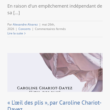
En raison d'un empêchement indépendant de
sa [...]
Par
Alexandre Alvarez
|
mai 26th,
sur
2026
|
Concerts
|
Commentaires fermés
[Concert]
Lire la suite
Mirabelle
Kajenjeri
« L’œil des plis », par Caroline Chariot-
Dayez