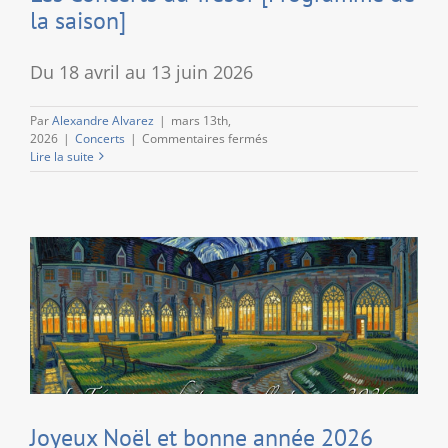
la saison]
Du 18 avril au 13 juin 2026
Par
Alexandre Alvarez
|
mars 13th,
sur
2026
|
Concerts
|
Commentaires fermés
Les
Lire la suite
Concerts
du
Trésor
[Programme
de
la
saison]
Joyeux Noël et bonne année 2026