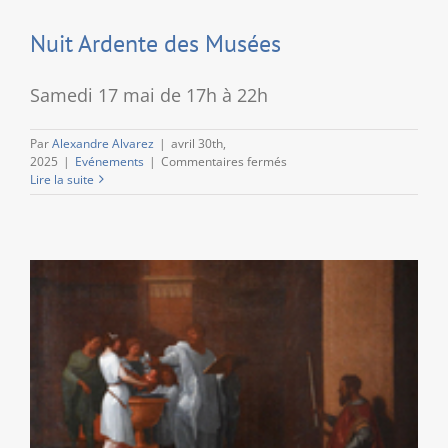
Nuit Ardente des Musées
Samedi 17 mai de 17h à 22h
Par
Alexandre Alvarez
|
avril 30th,
sur
2025
|
Evénements
|
Commentaires fermés
Nuit
Lire la suite
Ardente
des
Musées