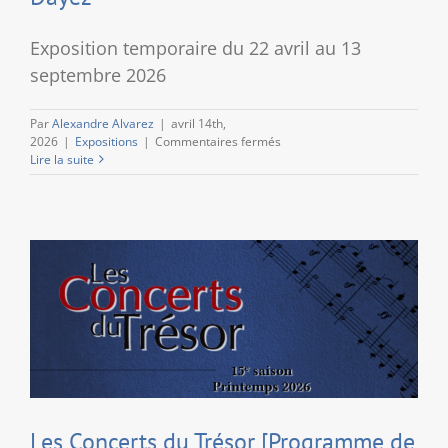
Exposition temporaire du 22 avril au 13
septembre 2026
Par
Alexandre Alvarez
|
avril 14th,
sur
2026
|
Expositions
|
Commentaires fermés
« L’œil
Lire la suite
des
plis »,
par
Caroline
Chariot-
Dayez
Les Concerts du Trésor [Programme de