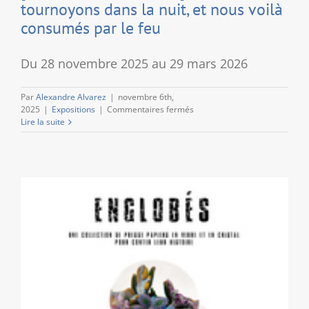
tournoyons dans la nuit, et nous voilà
consumés par le feu
Du 28 novembre 2025 au 29 mars 2026
Par
Alexandre Alvarez
|
novembre 6th,
sur
2025
|
Expositions
|
Commentaires fermés
[Exposition
Lire la suite
temporaire]
Nous
tournoyons
dans
la
nuit,
et
nous
voilà
consumés
par
le
feu