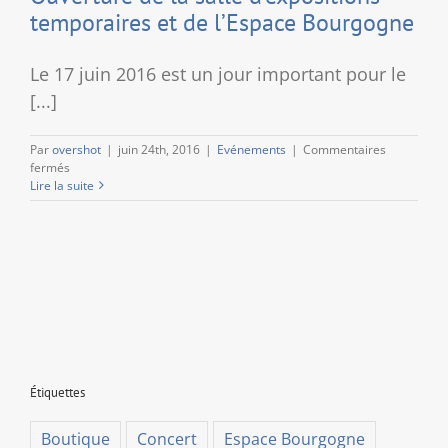
temporaires et de l’Espace Bourgogne
Le 17 juin 2016 est un jour important pour le
[...]
Par
overshot
|
juin 24th, 2016
|
Evénements
|
Commentaires
sur
fermés
Ouverture
Lire la suite
de
la
salle
d’expositions
temporaires
et
de
l’Espace
Bourgogne
Étiquettes
Boutique
Concert
Espace Bourgogne