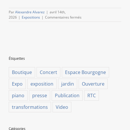
Par
Alexandre Alvarez
|
avril 14th,
sur
2026
|
Expositions
|
Commentaires fermés
« L’œil
des
plis »,
par
Caroline
Chariot-
Dayez
Étiquettes
Boutique
Concert
Espace Bourgogne
Expo
exposition
jardin
Ouverture
piano
presse
Publication
RTC
transformations
Video
Catégories