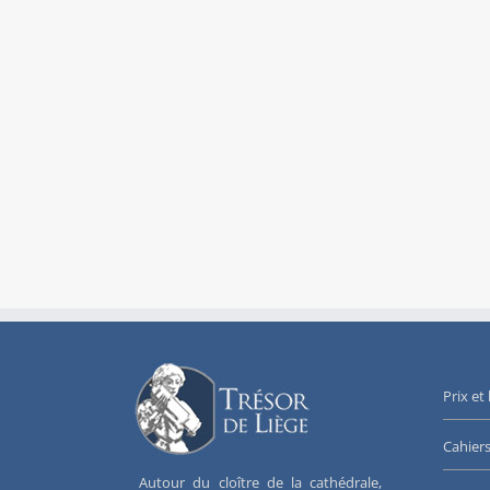
Prix et
Cahier
Autour du cloître de la cathédrale,