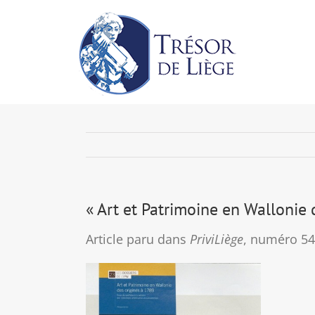
Passer
au
contenu
« Art et Patrimoine en Wallonie
Article paru dans
PriviLiège
, numéro 54,