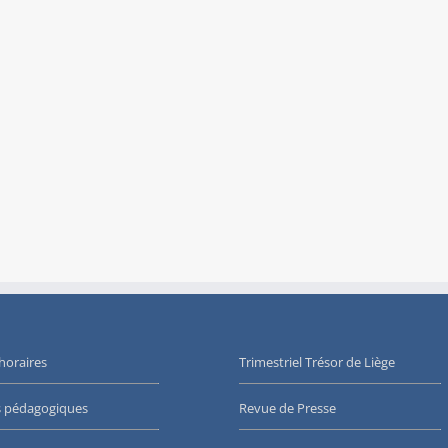
 horaires
Trimestriel Trésor de Liège
s pédagogiques
Revue de Presse