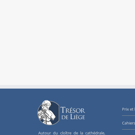
Prix et
Cahier
Autour du cloître de la cathédrale,