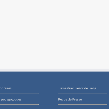
 horaires
Trimestriel Trésor de Liège
s pédagogiques
Revue de Presse