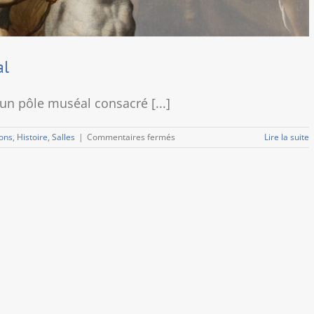
al
un pôle muséal consacré [...]
sur
ions
,
Histoire
,
Salles
|
Commentaires fermés
Lire la suite
Histoire
du
pôle
Bertholet
Flémal