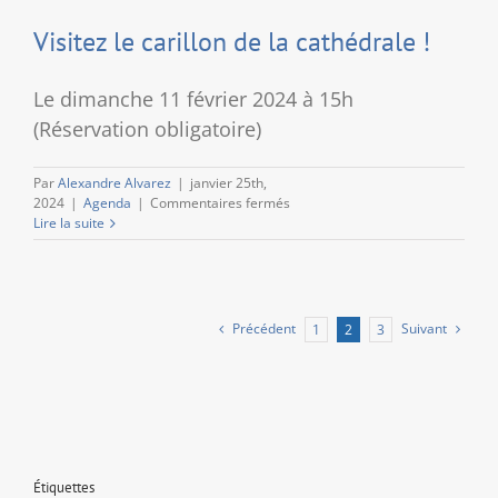
Visitez le carillon de la cathédrale !
Le dimanche 11 février 2024 à 15h
(Réservation obligatoire)
Par
Alexandre Alvarez
|
janvier 25th,
sur
2024
|
Agenda
|
Commentaires fermés
Visitez
Lire la suite
le
carillon
de
la
cathédrale
Précédent
Suivant
1
2
3
!
Étiquettes