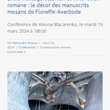
romane : le décor des manuscrits
mosans de Floreffe-Averbode
Conférence de Aleuna Macarenko, le mardi 19
mars 2024 à 18h30
Par
Alexandre Alvarez
|
mars 1st,
sur
2024
|
Conférences
|
Commentaires fermés
Entre
Lire la suite
héritage
ottonien
et
innovation
romane
:
le
décor
des
!
manuscrits
mosans
de
Floreffe-