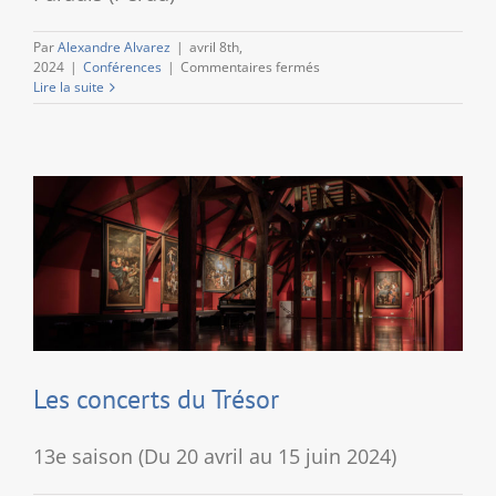
Par
Alexandre Alvarez
|
avril 8th,
sur
2024
|
Conférences
|
Commentaires fermés
Changement
Lire la suite
de
conférence
le
mardi
16
avril
2024
Les concerts du Trésor
13e saison (Du 20 avril au 15 juin 2024)