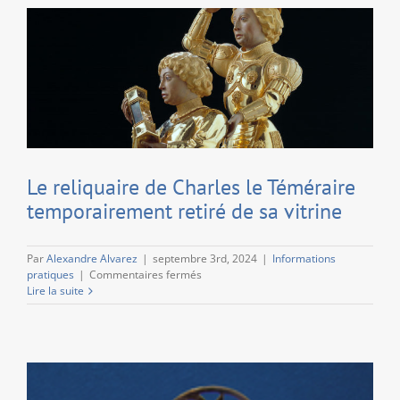
Le reliquaire de Charles le Téméraire
temporairement retiré de sa vitrine
Par
Alexandre Alvarez
|
septembre 3rd, 2024
|
Informations
sur
pratiques
|
Commentaires fermés
Le
Lire la suite
reliquaire
de
Charles
le
Téméraire
temporairement