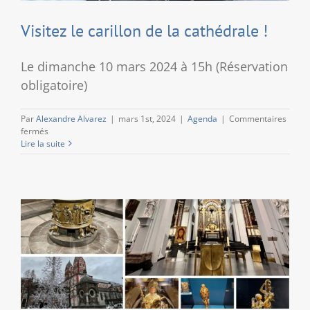
Averbode
Visitez le carillon de la cathédrale !
Le dimanche 10 mars 2024 à 15h (Réservation
obligatoire)
Par
Alexandre Alvarez
|
mars 1st, 2024
|
Agenda
|
Commentaires
sur
fermés
Visitez
Lire la suite
le
carillon
de
la
cathédrale
!