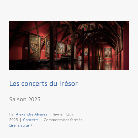
Les concerts du Trésor
Saison 2025
Par
Alexandre Alvarez
|
février 12th,
sur
2025
|
Concerts
|
Commentaires fermés
Les
Lire la suite
concerts
du