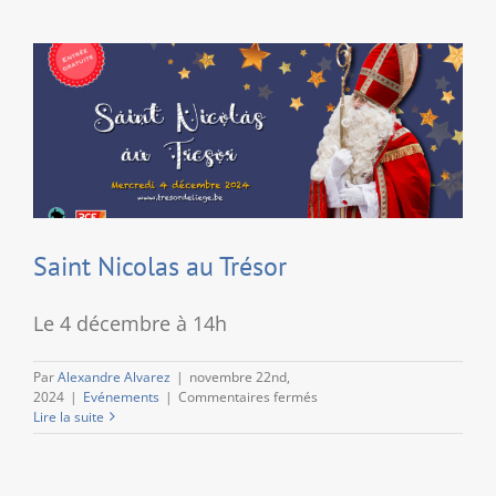
Trésor
Saint Nicolas au Trésor
Le 4 décembre à 14h
Par
Alexandre Alvarez
|
novembre 22nd,
sur
2024
|
Evénements
|
Commentaires fermés
Saint
Lire la suite
Nicolas
au
Trésor