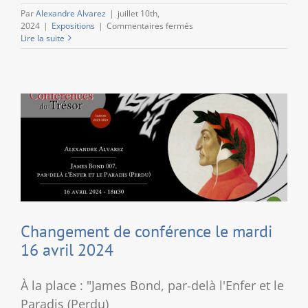
Par
Alexandre Alvarez
|
juillet 10th,
sur
2024
|
Expositions
|
Commentaires fermés
Quaestus
Lire la suite
–
Les
acquisitions
d’œuvres
d’art
au
Trésor
de
Liège
Changement de conférence le mardi
16 avril 2024
À la place : "James Bond, par-delà l'Enfer et le
Paradis (Perdu)