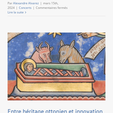
Par
Alexandre Alvarez
|
mars 15th,
sur
2024
|
Concerts
|
Commentaires fermés
Les
Lire la suite
concerts
du
Trésor
Entre héritage ottonien et innovation