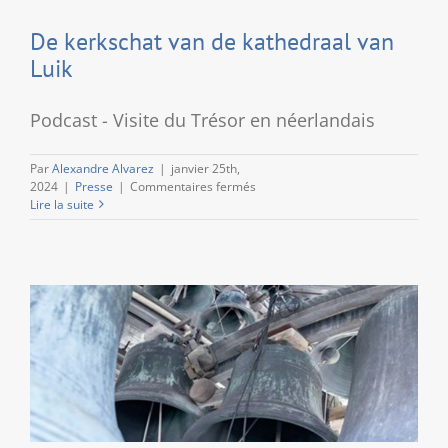
De kerkschat van de kathedraal van
Luik
Podcast - Visite du Trésor en néerlandais
Par
Alexandre Alvarez
|
janvier 25th,
sur
2024
|
Presse
|
Commentaires fermés
De
Lire la suite
kerkschat
van
de
kathedraal
van
Luik
!