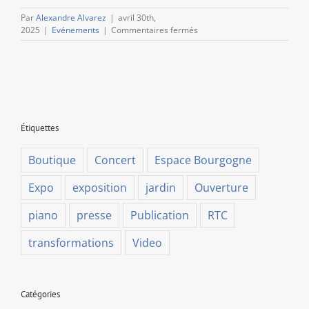
Par
Alexandre Alvarez
|
avril 30th,
sur
2025
|
Evénements
|
Commentaires fermés
Nuit
Ardente
des
Musées
Étiquettes
Boutique
Concert
Espace Bourgogne
Expo
exposition
jardin
Ouverture
piano
presse
Publication
RTC
transformations
Video
Catégories