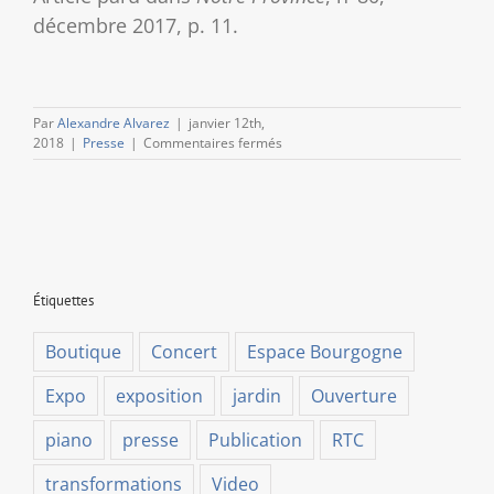
décembre 2017, p. 11.
Par
Alexandre Alvarez
|
janvier 12th,
sur
2018
|
Presse
|
Commentaires fermés
Résurrection
pour
« La
Dernière
Cène »,
chef
d’œuvre
Étiquettes
de
Bertholet
Flémal
Boutique
Concert
Espace Bourgogne
Expo
exposition
jardin
Ouverture
piano
presse
Publication
RTC
transformations
Video