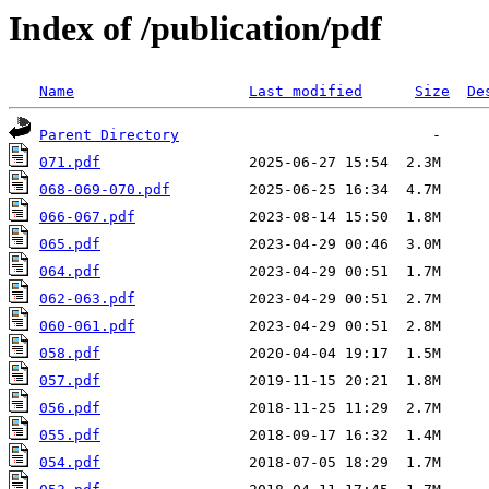
Index of /publication/pdf
Name
Last modified
Size
De
Parent Directory
071.pdf
068-069-070.pdf
066-067.pdf
065.pdf
064.pdf
062-063.pdf
060-061.pdf
058.pdf
057.pdf
056.pdf
055.pdf
054.pdf